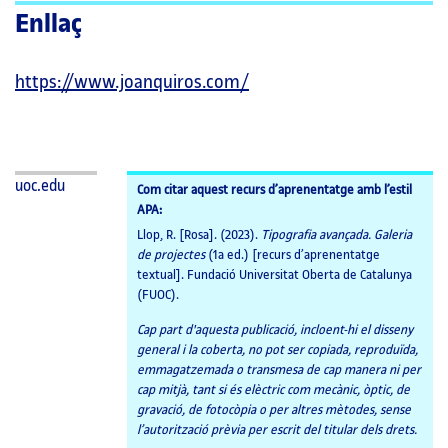
Enllaç
https://www.joanquiros.com/
uoc.edu
Com citar aquest recurs d’aprenentatge amb l’estil
APA:
Llop, R. [Rosa]. (2023).
Tipografia avançada. Galeria
de projectes
(1a ed.) [recurs d’aprenentatge
textual]. Fundació Universitat Oberta de Catalunya
(FUOC).
Cap part d'aquesta publicació, incloent-hi el disseny
general i la coberta, no pot ser copiada, reproduïda,
emmagatzemada o transmesa de cap manera ni per
cap mitjà, tant si és elèctric com mecànic, òptic, de
gravació, de fotocòpia o per altres mètodes, sense
l’autorització prèvia per escrit del titular dels drets.