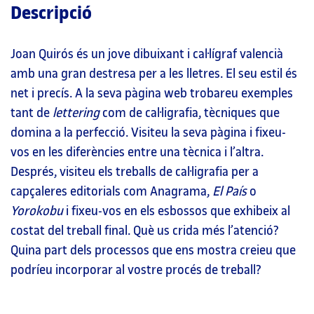
Descripció
Joan Quirós és un jove dibuixant i cal·lígraf valencià
amb una gran destresa per a les lletres. El seu estil és
net i precís. A la seva pàgina web trobareu exemples
tant de
lettering
com de cal·ligrafia, tècniques que
domina a la perfecció. Visiteu la seva pàgina i fixeu-
vos en les diferències entre una tècnica i l’altra.
Després, visiteu els treballs de cal·ligrafia per a
capçaleres editorials com Anagrama,
El País
o
Yorokobu
i fixeu-vos en els esbossos que exhibeix al
costat del treball final. Què us crida més l’atenció?
Quina part dels processos que ens mostra creieu que
podríeu incorporar al vostre procés de treball?