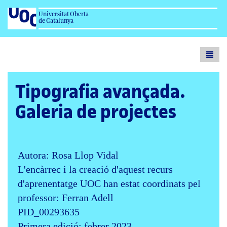
Universitat Oberta
de Catalunya
Toogl
menu
Tipografia avançada.
Galeria de projectes
Autora: Rosa Llop Vidal
L'encàrrec i la creació d'aquest recurs
d'aprenentatge UOC han estat coordinats pel
professor: Ferran Adell
PID_00293635
Primera edició: febrer 2023