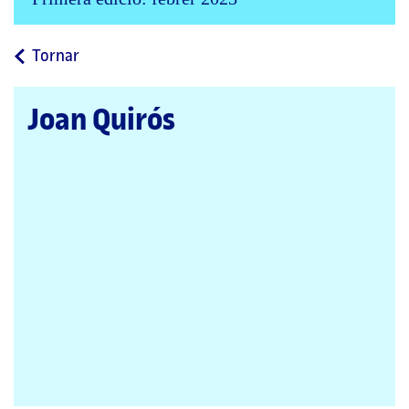
a
Tornar
la
pàgina
Joan Quirós
principal